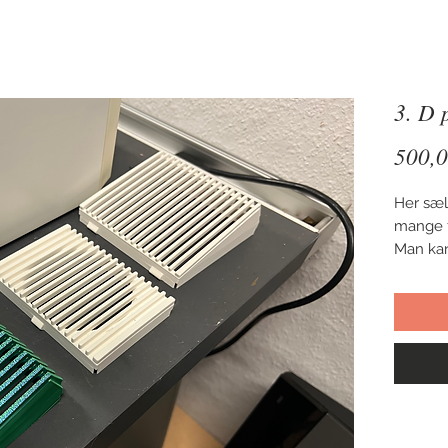
3. D 
500,0
Her sæl
mange f
Man kan
chancer