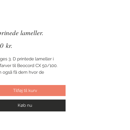
prinede lameller.
Pris
0 kr.
ges 3. D printede lameller i
arver til Beocord CX 50/100.
 også få dem hvor de
ne i farverne.
Tilføj til kurv
Køb nu