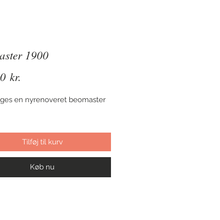
aster 1900
Pris
0 kr.
ges en nyrenoveret beomaster 
Tilføj til kurv
Køb nu