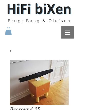
Brugt Bang & Olufsen
Beosound 35.