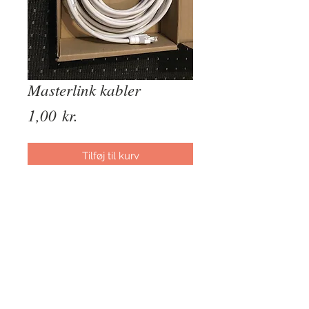
Masterlink kabler
Pris
1,00 kr.
Tilføj til kurv
Køb nu
Her sælges masterlink kabel i 4 
længder, og  med stik i begge 
ender. 

1. M 250. Kr. 

5. M 495.kr.
